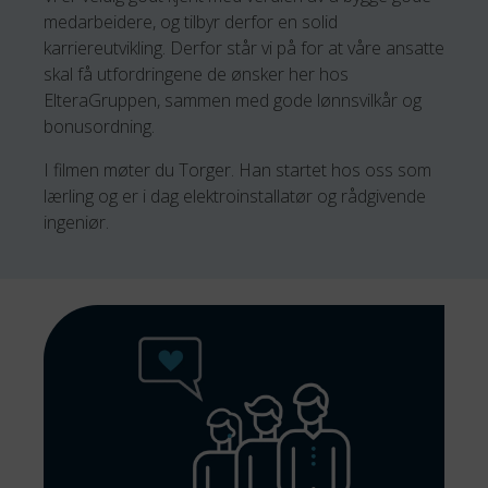
medarbeidere, og tilbyr derfor en solid
karriereutvikling. Derfor står vi på for at våre ansatte
skal få utfordringene de ønsker her hos
ElteraGruppen, sammen med gode lønnsvilkår og
bonusordning.
I filmen møter du Torger. Han startet hos oss som
lærling og er i dag elektroinstallatør og rådgivende
ingeniør.