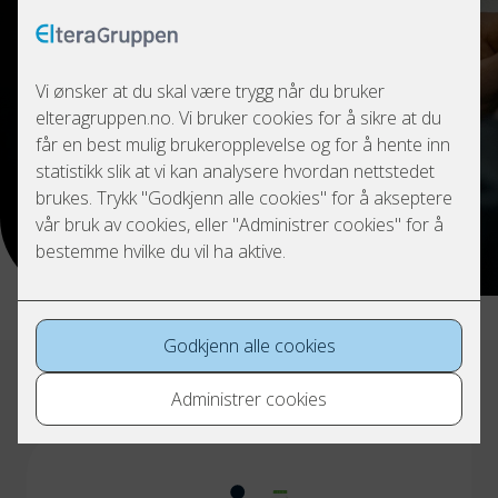
på ressursene og få et bredere
kompetansespekter. Men
viktigst av alt betyr det at
menneskene våre alltid har et
sted de kan høre til, selv når
de vil flytte til andre deler av
landet.