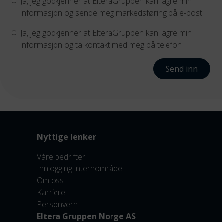
Ja, jeg godkjenner at ElteraGruppen kan lagre min
informasjon og sende meg markedsføring på e-post.
Ja, jeg godkjenner at ElteraGruppen kan lagre min
informasjon og ta kontakt med meg på telefon
Send inn
Nyttige lenker
Våre bedrifter
Innlogging internområde
Om oss
Karriere
Personvern
Eltera Gruppen Norge AS