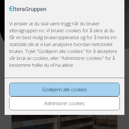
Service Elektrikeren hatt
jobben med å gjennomføre
omfattende el-installasjoner.