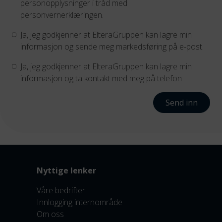
personopplysninger i tråd med
personvernerklæringen.
Ja, jeg godkjenner at ElteraGruppen kan lagre min
informasjon og sende meg markedsføring på e-post.
Ja, jeg godkjenner at ElteraGruppen kan lagre min
informasjon og ta kontakt med meg på telefon
Send inn
Nyttige lenker
Våre bedrifter
Innlogging internområde
Om oss