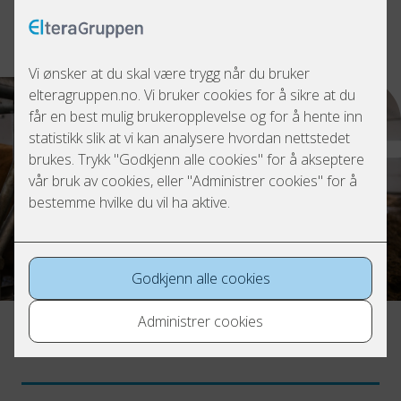
driftsavbrudd
Rask oversikt over nødvendige tiltak
Bedre grunnlag for vedlikeholdsplaner
Elkontroll for landbruket