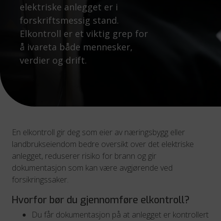
elektriske anlegget er i
forskriftsmessig stand.
Elkontroll er et viktig grep for
å ivareta både mennesker,
verdier og drift.
En elkontroll gir deg som eier av næringsbygg eller
landbrukseiendom bedre oversikt over det elektriske
anlegget, reduserer risiko for brann og gir
dokumentasjon som kan være avgjørende ved
forsikringssaker.
Hvorfor bør du gjennomføre elkontroll?
Du får dokumentasjon på at anlegget er kontrollert