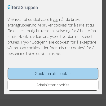
nødlys eller tavler. En rammeavtale dekker hele spekteret
av elektrotjenester og gir deg større fleksibilitet i
oppdrag, med forutsigbare vilkår og responstid.
Serviceavtale = drift og
vedlikehold. Rammeavtale =
fleksibel totalleveranse.