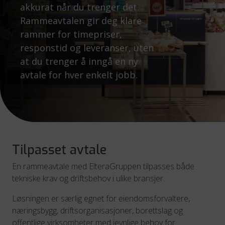
akkurat når du trenger det.
Rammeavtalen gir deg klare
rammer for timepriser,
responstid og leveranser, uten
at du trenger å inngå en ny
avtale for hver enkelt jobb.
Tilpasset avtale
En rammeavtale med ElteraGruppen tilpasses både
tekniske krav og driftsbehov i ulike bransjer.
Løsningen er særlig egnet for eiendomsforvaltere,
næringsbygg, driftsorganisasjoner, borettslag og
offentlige virksomheter med jevnlige behov for