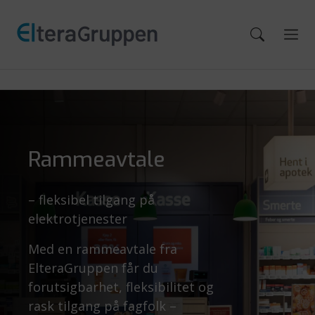
Rammeavtale
– fleksibel tilgang på
elektrotjenester
Med en rammeavtale fra
ElteraGruppen får du
forutsigbarhet, fleksibilitet og
rask tilgang på fagfolk –